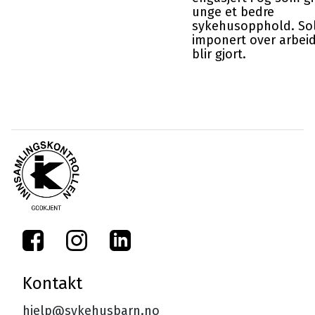
unge et bedre
sykehusopphold. Sol
imponert over arbei
blir gjort.
Kontakt
hjelp@sykehusbarn.no