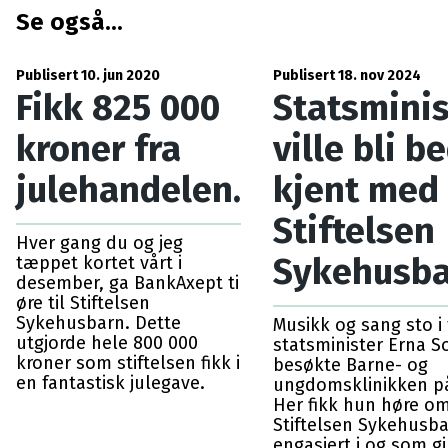
Se også...
Publisert 10. jun 2020
Publisert 18. nov 2024
Fikk 825 000
Statsmini
kroner fra
ville bli b
julehandelen.
kjent med
Stiftelsen
Hver gang du og jeg
Sykehusb
tæppet kortet vårt i
desember, ga BankAxept ti
øre til Stiftelsen
Sykehusbarn. Dette
Musikk og sang sto i
utgjorde hele 800 000
statsminister Erna S
kroner som stiftelsen fikk i
besøkte Barne- og
en fantastisk julegave.
ungdomsklinikken på
Her fikk hun høre om
Stiftelsen Sykehusba
engasjert i og som gi